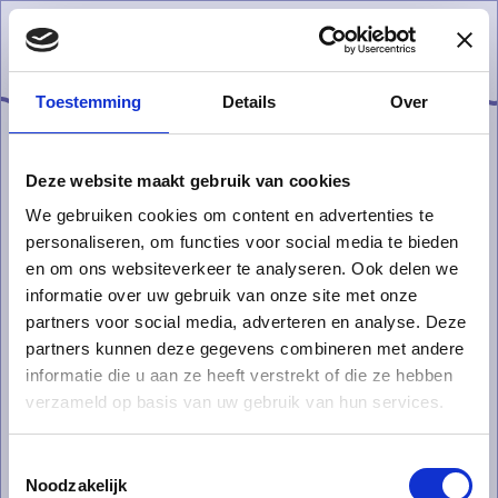
Menu
Toestemming
Details
Over
Festival in open lucht
Deze website maakt gebruik van cookies
Buitenbeenpop is het grootse inclusie
We gebruiken cookies om content en advertenties te
openluchtfestival.
personaliseren, om functies voor social media te bieden
28 augustus 2026
en om ons websiteverkeer te analyseren. Ook delen we
Zegeplaats - 3970 Leopoldsburg
informatie over uw gebruik van onze site met onze
partners voor social media, adverteren en analyse. Deze
Koop tickets
partners kunnen deze gegevens combineren met andere
informatie die u aan ze heeft verstrekt of die ze hebben
verzameld op basis van uw gebruik van hun services.
Toestemmingsselectie
Noodzakelijk