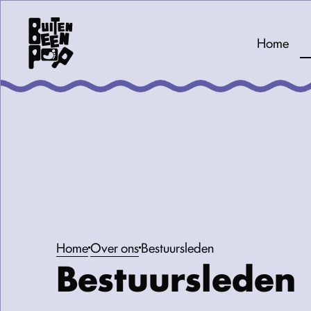
Home
Home
Over ons
Bestuursleden
Bestuursleden