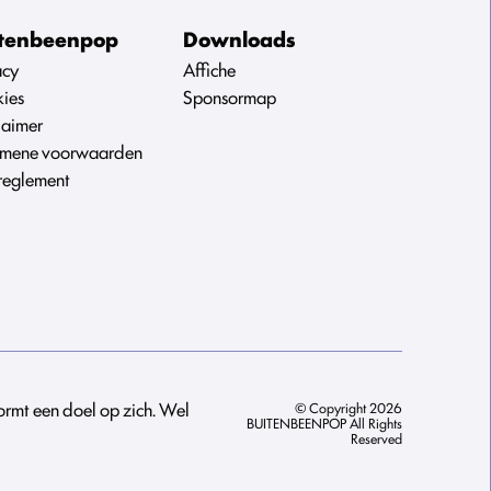
tenbeenpop
Downloads
acy
Affiche
ies
Sponsormap
laimer
mene voorwaarden
reglement
ormt een doel op zich. Wel
© Copyright 2026
BUITENBEENPOP All Rights
Reserved