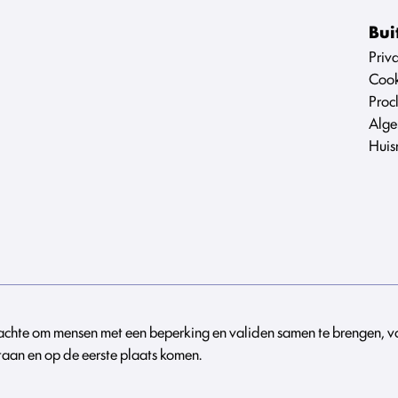
Bui
Priv
Cook
Proc
Alge
Huis
edachte om mensen met een beperking en validen samen te brengen, v
taan en op de eerste plaats komen.